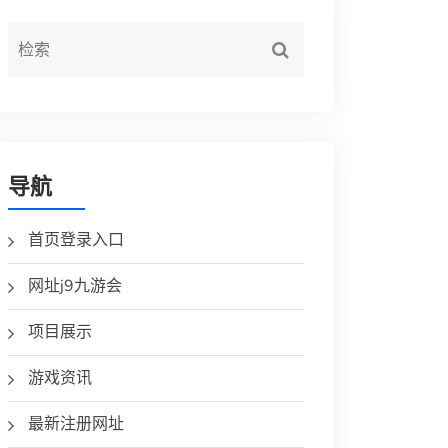
导航
首页登录入口
网址j9九游会
项目展示
游戏资讯
最新注册网址