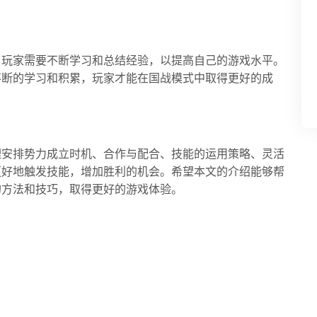
，玩家需要不断学习和总结经验，以提高自己的游戏水平。
不断的学习和积累，玩家才能在国战模式中取得更好的成
理安排势力成立时机、合作与配合、技能的运用策略、灵活
更好地触发技能，增加胜利的机会。希望本文的介绍能够帮
的方法和技巧，取得更好的游戏体验。