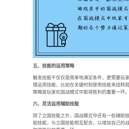
五、技能的运用策略
触发技能不仅仅是简单地满足条件，更需要玩
理运用技能，比如在关键时刻使用技能来扭转
策略是玩家在国战模式中取得胜利的重要一环
六、灵活运用辅助技能
除了立国技能之外，国战模式中还有一些辅助
助技能，与立国技能相互配合，以增加自己的