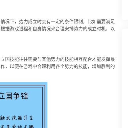
常情况下，势力成立时会有一定的条件限制，比如需要满足
要根据游戏进程和自身情况来合理安排势力的成立时机，以
。立国技能往往需要与其他势力的技能相互配合才能发挥最
协作，以便在游戏中合理利用各个势力的技能，增加胜利的