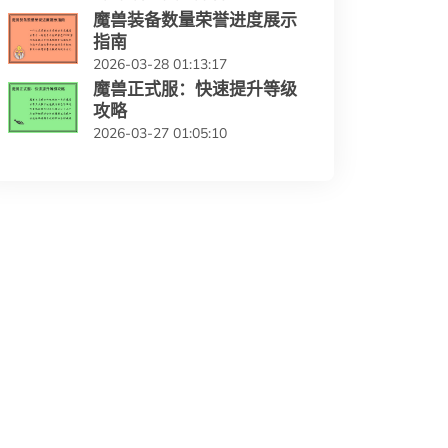
魔兽装备数量荣誉进度展示
指南
2026-03-28 01:13:17
魔兽正式服：快速提升等级
攻略
2026-03-27 01:05:10