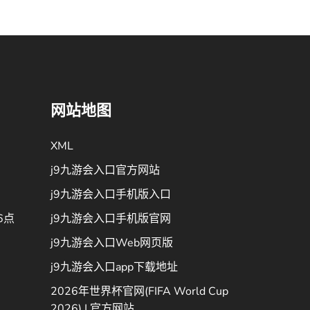
网站地图
XML
j9九游会入口官方网站
j9九游会入口手机版入口
6点
j9九游会入口手机版官网
j9九游会入口Web网页版
j9九游会入口app下载地址
2026年世界杯官网(FIFA World Cup
2026) | 官方网站