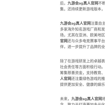
后，
九游会ag真人官网
不
集，还持续更新游戏版本，
九游会ag真人官网
注重自
多家海外知名游戏厂商和发
场，尤其在亚洲、欧美地区
官网
还与众多电竞赛事平台
伴，进一步提升了品牌的全
除了在游戏研发上的卓越表
社会责任等方面积极行动。
筹集慈善资金，支持教育、
人官网
还注重绿色游戏的推
提供更加安全、健康的娱乐
未来，
九游会ag真人官网
念，致力于打造更加多元化