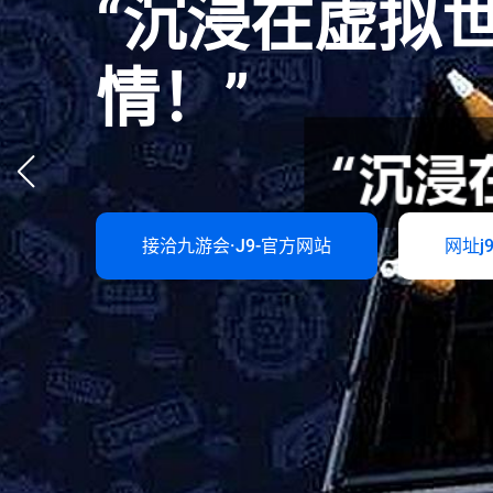
“沉浸在
情！”
接洽九游会·J9-官方网站